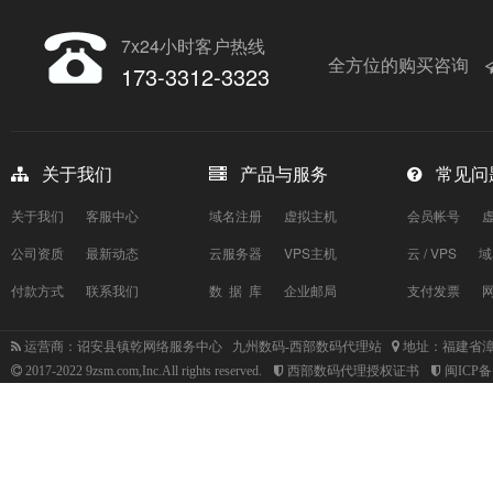
7x24小时客户热线
全方位的购买咨询
173-3312-3323
关于我们
产品与服务
常见问
关于我们
客服中心
域名注册
虚拟主机
会员帐号
公司资质
最新动态
云服务器
VPS主机
云 / VPS
域
付款方式
联系我们
数 据 库
企业邮局
支付发票
运营商：诏安县镇乾网络服务中心 九州数码-西部数码代理站
地址：福建省漳
2017-2022 9zsm.com,Inc.All rights reserved.
西部数码代理授权证书
闽ICP备1