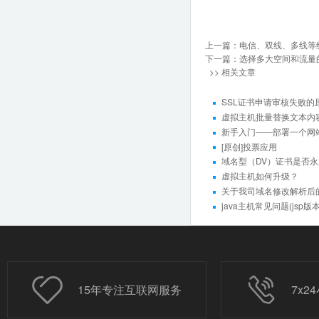
上一篇：
电信、双线、多线等
下一篇：
选择多大空间和流量
>> 相关文章
SSL证书申请审核失败的
虚拟主机批量替换文本内
新手入门——部署一个网
[原创]投票应用
域名型（DV）证书是否
虚拟主机如何升级？
关于我司域名修改解析后
java主机常见问题(jsp版本
15年专注互联网服务
7x