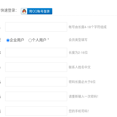
快速登录：
名
帐号由长度4-18个字符组成
型
企业用户
个人用户 *
会员类型填写
称
长度为2-16位
)
联系人姓名中文
码
密码长度必大于6位
码
请重新输入一次密码！
话
您的手机号码！