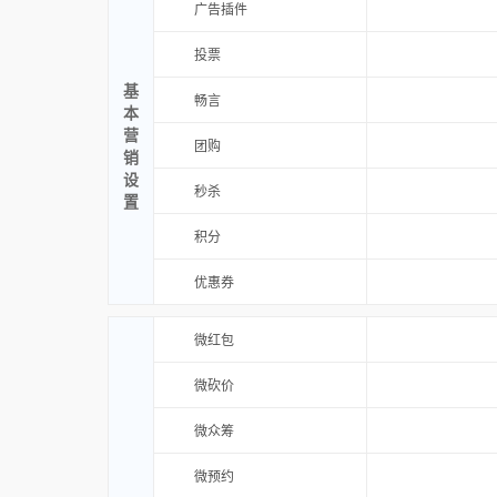
广告插件
投票
基
畅言
本
营
团购
销
设
秒杀
置
积分
优惠券
微红包
微砍价
微众筹
微预约