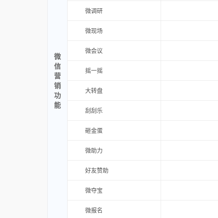
微调研
微现场
微会议
微
信
摇一摇
营
销
大转盘
功
能
刮刮乐
砸金蛋
微助力
好友赞助
微夺宝
微报名