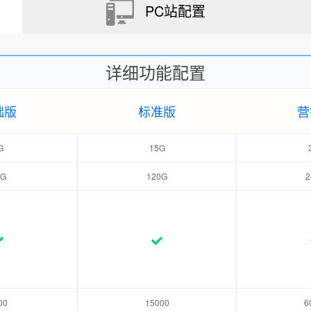
PC站配置
详细功能配置
础版
标准版
营
G
15G
0G
120G
2
00
15000
6