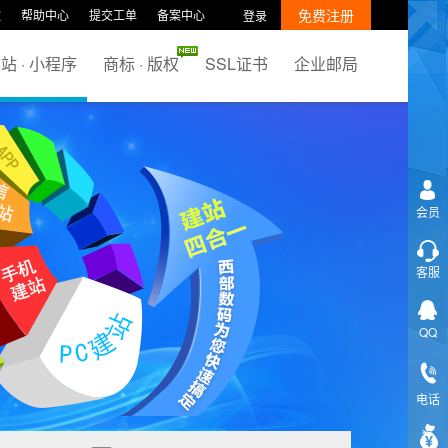
免费注册
款
帮助中心
提交工单
备案中心
登录
站 · 小程序
商标 · 版权
SSL证书
企业邮局
会员
客服
QQ
电话