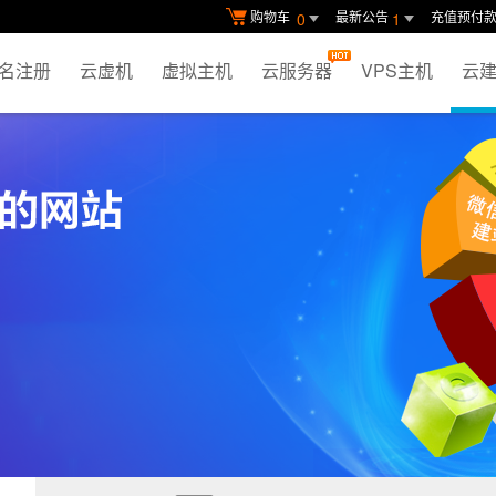
购物车
最新公告
充值预付
0
1
名注册
云虚机
虚拟主机
云服务器
VPS主机
云建