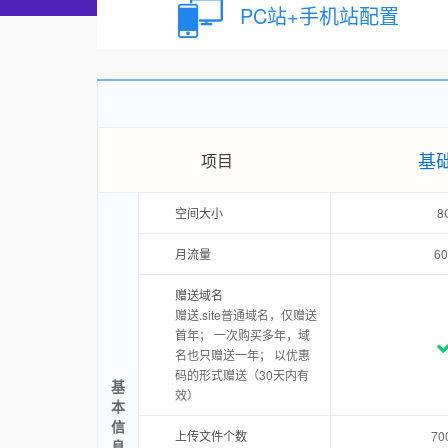
PC站+手机站配置
基
项目
空间大小
8
月流量
6
赠送域名
赠送.site普通域名，仅赠送
首年； 一次购买多年，域
名也只赠送一年； 以优惠
码的形式赠送（30天内有
基
效）
本
信
上传文件个数
70
息