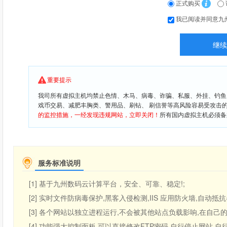
正式购买
我已阅读并同意九
重要提示
我司所有虚拟主机均禁止色情、木马、病毒、诈骗、私服、外挂、钓鱼
戏币交易、减肥丰胸类、警用品、刷钻、 刷信誉等高风险容易受攻击
的监控措施，一经发现违规网站，立即关闭！
所有国内虚拟主机必须备
服务标准说明
[1] 基于九州数码云计算平台，安全、可靠、稳定!;
[2] 实时文件防病毒保护,黑客入侵检测,IIS 应用防火墙,自动抵
[3] 各个网站以独立进程运行,不会被其他站点负载影响,在自己的空
[4] 功能强大控制面板,可以直接修改FTP密码,自行停止网站,