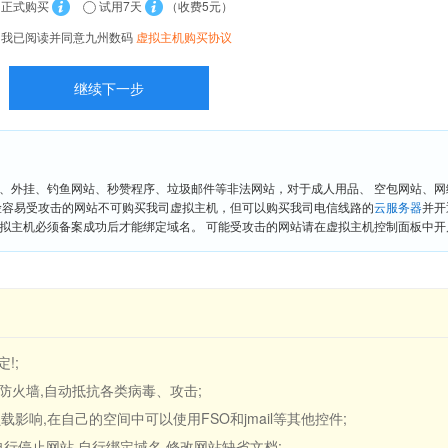
正式购买
试用7天
（收费5元）
我已阅读并同意九州数码
虚拟主机购买协议
、外挂、钓鱼网站、秒赞程序、垃圾邮件等非法网站，对于成人用品、 空包网站、
险容易受攻击的网站不可购买我司虚拟主机，但可以购买我司电信线路的
云服务器
并开
拟主机必须备案成功后才能绑定域名。 可能受攻击的网站请在虚拟主机控制面板中开启“
!;
应用防火墙,自动抵抗各类病毒、攻击;
载影响,在自己的空间中可以使用FSO和jmail等其他控件;
,自行停止网站,自行绑定域名,修改网站缺省文档;