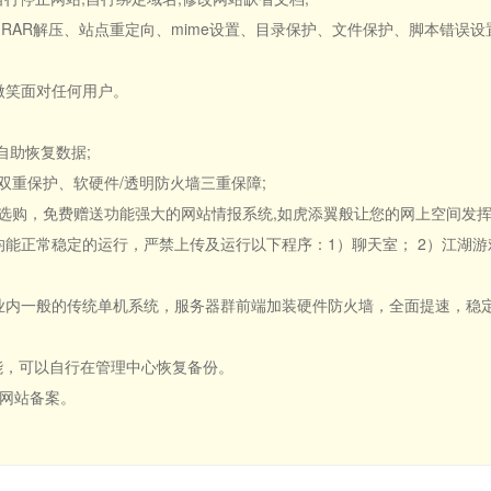
压缩、RAR解压、站点重定向、mime设置、目录保护、文件保护、脚本错误
持，微笑面对任何用户。
自助恢复数据;
据双重保护、软硬件/透明防火墙三重保障;
器可供选购，免费赠送功能强大的网站情报系统,如虎添翼般让您的网上空间发挥
点均能正常稳定的运行，严禁上传及运行以下程序：1）聊天室； 2）江湖游戏
于业内一般的传统单机系统，服务器群前端加装硬件防火墙，全面提速，稳定
功能，可以自行在管理中心恢复备份。
行网站备案。