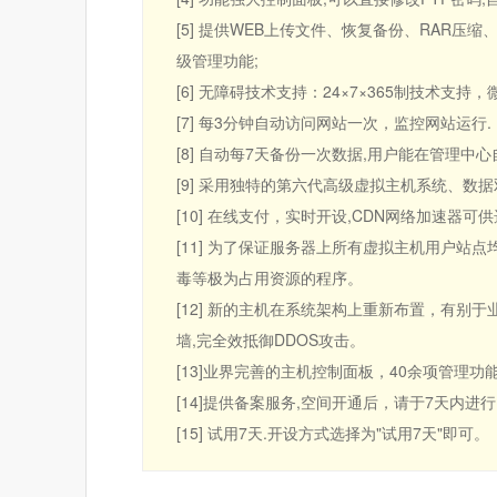
[5] 提供WEB上传文件、恢复备份、RAR
级管理功能;
[6] 无障碍技术支持：24×7×365制技术支
[7] 每3分钟自动访问网站一次，监控网站运行.
[8] 自动每7天备份一次数据,用户能在管理中心
[9] 采用独特的第六代高级虚拟主机系统、数
[10] 在线支付，实时开设,CDN网络加速
[11] 为了保证服务器上所有虚拟主机用户站
毒等极为占用资源的程序。
[12] 新的主机在系统架构上重新布置，有别
墙,完全效抵御DDOS攻击。
[13]业界完善的主机控制面板，40余项管理
[14]提供备案服务,空间开通后，请于7天内进
[15] 试用7天.开设方式选择为"试用7天"即可。