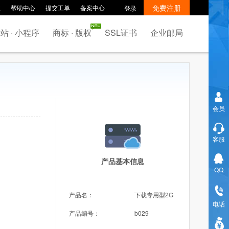
免费注册
款
帮助中心
提交工单
备案中心
登录
站 · 小程序
商标 · 版权
SSL证书
企业邮局
会员
客服
产品基本信息
QQ
产品名：
下载专用型2G
电话
产品编号：
b029