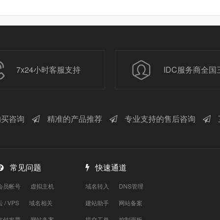
7x24小时客服支持
IDC服务商全国
买咨询
精准的产品推荐
专业支持的售后咨询
常见问题
快速通道
会员帐号
虚拟主机
域名转入
DNS管理
云 / VPS
域名相关
建站助手
网站备案
支付发票
网站备案
提交工单
控制面板