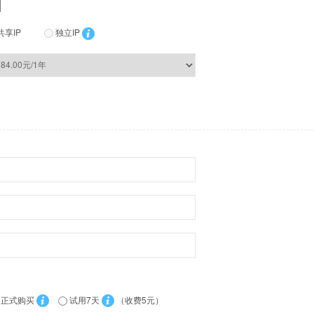
共享IP
独立IP
正式购买
试用7天
（收费5元）