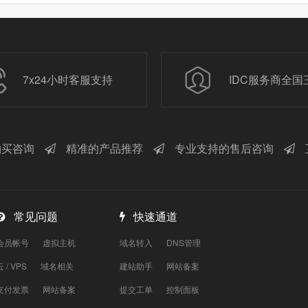
7x24小时客服支持
IDC服务商全国
买咨询
精准的产品推荐
专业支持的售后咨询
常见问题
快速通道
会员帐号
虚拟主机
域名转入
DNS管理
云 / VPS
域名相关
建站助手
网站备案
支付发票
网站备案
提交工单
控制面板