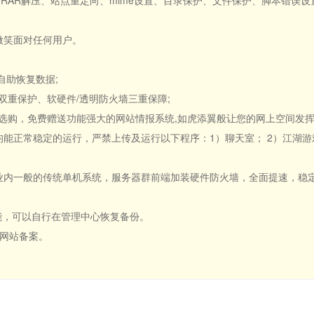
压缩、RAR解压、站点重定向、mime设置、目录保护、文件保护、脚本错误
持，微笑面对任何用户。
自助恢复数据;
据双重保护、软硬件/透明防火墙三重保障;
器可供选购，免费赠送功能强大的网站情报系统,如虎添翼般让您的网上空间发挥
点均能正常稳定的运行，严禁上传及运行以下程序：1）聊天室； 2）江湖游戏
于业内一般的传统单机系统，服务器群前端加装硬件防火墙，全面提速，稳定
功能，可以自行在管理中心恢复备份。
行网站备案。