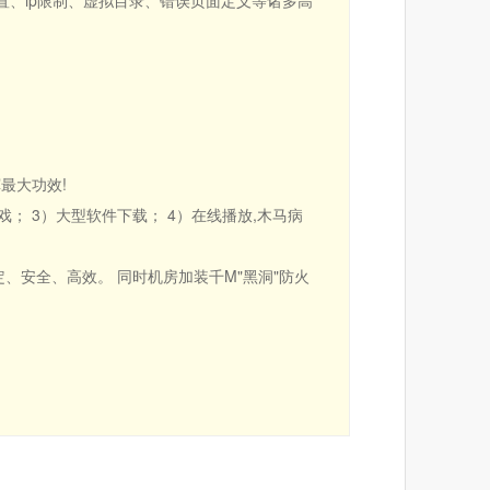
设置、ip限制、虚拟目录、错误页面定义等诸多高
最大功效!
； 3）大型软件下载； 4）在线播放,木马病
、安全、高效。 同时机房加装千M"黑洞"防火