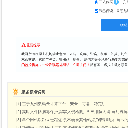
正式购买
我已阅读并同意九
重要提示
我司所有虚拟主机均禁止色情、木马、病毒、诈骗、私服、外挂、钓鱼
戏币交易、减肥丰胸类、警用品、刷钻、 刷信誉等高风险容易受攻击
的监控措施，一经发现违规网站，立即关闭！
所有国内虚拟主机必须备
服务标准说明
[1] 基于九州数码云计算平台，安全、可靠、稳定!;
[2] 实时文件防病毒保护,黑客入侵检测,IIS 应用防火墙,自动抵
[3] 各个网站以独立进程运行,不会被其他站点负载影响,在自己的空
[4] 功能强大控制面板,可以直接修改FTP密码,自行停止网站,