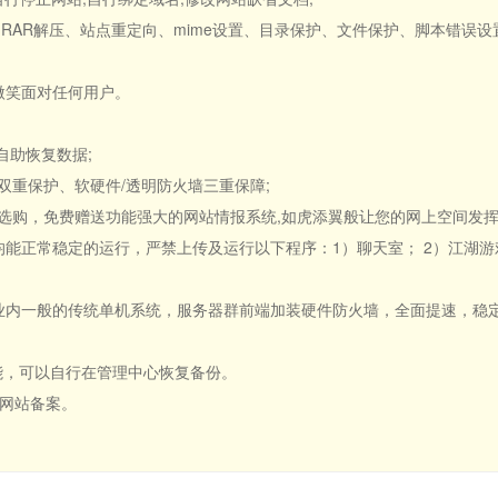
压缩、RAR解压、站点重定向、mime设置、目录保护、文件保护、脚本错误
持，微笑面对任何用户。
自助恢复数据;
据双重保护、软硬件/透明防火墙三重保障;
器可供选购，免费赠送功能强大的网站情报系统,如虎添翼般让您的网上空间发挥
点均能正常稳定的运行，严禁上传及运行以下程序：1）聊天室； 2）江湖游戏
于业内一般的传统单机系统，服务器群前端加装硬件防火墙，全面提速，稳定
功能，可以自行在管理中心恢复备份。
行网站备案。