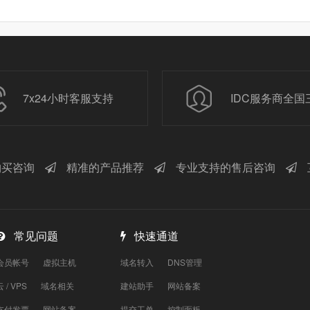
7x24小时客服支持
IDC服务商全国
买咨询
精准的产品推荐
专业支持的售后咨询
常见问题
快速通道
会员帐号
虚拟主机
域名转入
DNS管理
云 / VPS
域名相关
建站助手
网站备案
支付发票
网站备案
提交工单
控制面板