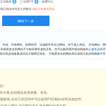
正式购买
试用7天
（收费5元）
我已阅读并同意九州数码
虚拟主机购买协议
、外挂、钓鱼网站、秒赞程序、垃圾邮件等非法网站，对于成人用品、 空包网站、
险容易受攻击的网站不可购买我司虚拟主机，但可以购买我司电信线路的
云服务器
并开
拟主机必须备案成功后才能绑定域名。 可能受攻击的网站请在虚拟主机控制面板中开启“
!;
应用防火墙,自动抵抗各类病毒、攻击;
载影响,在自己的空间中可以使用FSO和jmail等其他控件;
,自行停止网站,自行绑定域名,修改网站缺省文档;