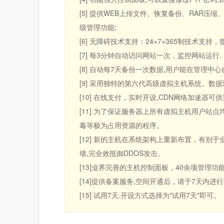
[5] 提供WEB上传文件、恢复备份、RAR
级管理功能;
[6] 无障碍技术支持：24×7×365制技术支
[7] 每3分钟自动访问网站一次，监控网站运行.
[8] 自动每7天备份一次数据,用户能在管理中心
[9] 采用独特的第六代高级虚拟主机系统、数
[10] 在线支付，实时开设,CDN网络加速
[11] 为了保证服务器上所有虚拟主机用户站
毒等极为占用资源的程序。
[12] 新的主机在系统架构上重新布置，有别
墙,完全效抵御DDOS攻击。
[13]业界完善的主机控制面板，40余项管理
[14]提供备案服务,空间开通后，请于7天内进
[15] 试用7天.开设方式选择为"试用7天"即可。