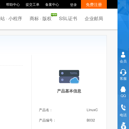
免费注册
款
帮助中心
提交工单
备案中心
登录
站 · 小程序
商标 · 版权
SSL证书
企业邮局
会员
客服
产品基本信息
QQ
产品名：
LinuxC
电话
产品编号：
B032