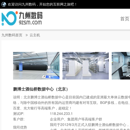
欢迎访问九州数码，开始您的互联网之旅吧！
首页
九州数码首页
云主机
鹏博士酒仙桥数据中心（北京）
说明：北京鹏博士酒仙桥数据中心是目前国内已建成的亚洲最大单体云数据
络，与除中国移动外的所有国内运营商均建有对等互联。BGP多线，在电信
百度、光大银行等高端客户，超稳定！
测试IP:
118.244.233.1
客户群:
企业用户、集团用户等高端客户群
我司于2012年3月正式入驻鹏博士酒仙桥数据中心
我司优势
火墙，自有技术人员现场维护。能够提供比机房本身更多