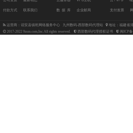
付款方式
联系我们
数 据 库
企业邮局
支付发票
运营商：诏安县镇乾网络服务中心 九州数码-西部数码代理站
地址：福建省漳
2017-2022 9zsm.com,Inc.All rights reserved.
西部数码代理授权证书
闽ICP备1