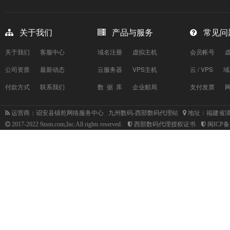
关于我们
产品与服务
常见问
关于我们
客服中心
域名注册
虚拟主机
会员帐号
公司资质
最新动态
云服务器
VPS主机
云 / VPS
域
付款方式
联系我们
数 据 库
企业邮局
支付发票
运营商：诏安县镇乾网络服务中心 九州数码-西部数码代理站
地址：福建省漳
2017-2022 9zsm.com,Inc.All rights reserved.
西部数码代理授权证书
闽ICP备1