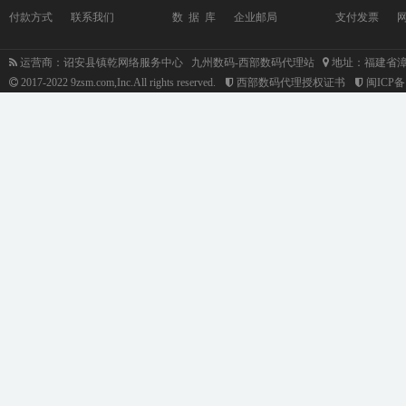
付款方式
联系我们
数 据 库
企业邮局
支付发票
运营商：诏安县镇乾网络服务中心 九州数码-西部数码代理站
地址：福建省漳
2017-2022 9zsm.com,Inc.All rights reserved.
西部数码代理授权证书
闽ICP备1