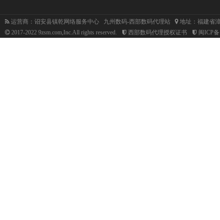
运营商：诏安县镇乾网络服务中心 九州数码-西部数码代理站
地址：福建省漳
2017-2022 9zsm.com,Inc.All rights reserved.
西部数码代理授权证书
闽ICP备1