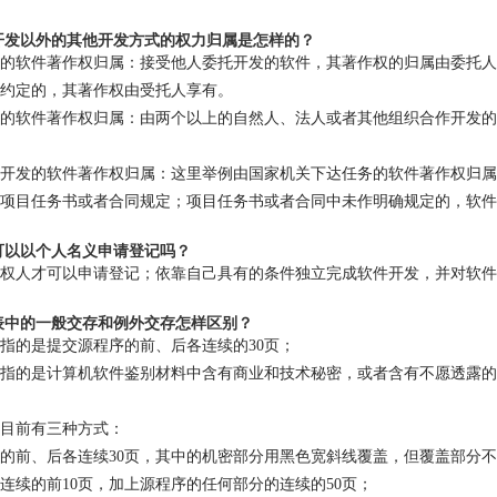
立开发以外的其他开发方式的权力归属是怎样的？
的软件著作权归属：接受他人委托开发的软件，其著作权的归属由委托人
约定的，其著作权由受托人享有。
的软件著作权归属：由两个以上的自然人、法人或者其他组织合作开发的
开发的软件著作权归属：这里举例由国家机关下达任务的软件著作权归属
项目任务书或者合同规定；项目任务书或者合同中未作明确规定的，软件
否可以以个人名义申请登记吗？
权人才可以申请登记；依靠自己具有的条件独立完成软件开发，并对软件
请表中的一般交存和例外交存怎样区别？
指的是提交源程序的前、后各连续的
30
页；
指的是计算机软件鉴别材料中含有商业和技术秘密，或者含有不愿透露的
目前有三种方式：
的前、后各连续
30
页，其中的机密部分用黑色宽斜线覆盖，但覆盖部分不
连续的前
10
页，加上源程序的任何部分的连续的
50
页；