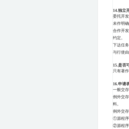
14.独
委托开发
未作明确
合作开发
约定。
下达任务
与行使由
15.是
只有著作
16.申
一般交存
例外交存
料。
例外交存
①
源程序
②
源程序