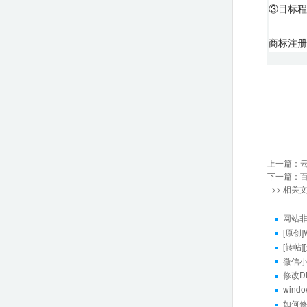
③
目标程
商标注册
上一篇：
下一篇：
>> 相关
网站
[原创
[转帖
微信
修改D
wind
如何修