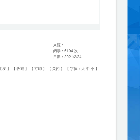
来源：
阅读：
6104
次
日期：
2021/2/24
朋友
】 【
收藏
】 【
打印
】 【
关闭
】 【 字体：
大
中
小
】