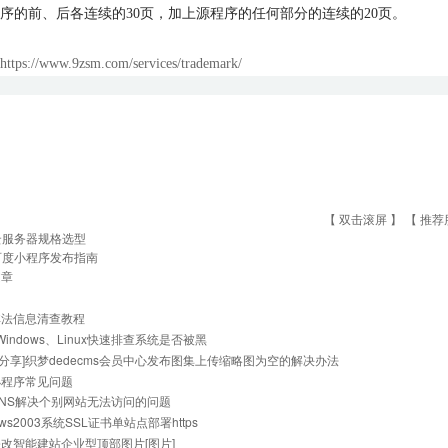
序的前、后各连续的
30
页，加上源程序的任何部分的连续的
20
页。
https://www.9zsm.com/services/trademark/
【 双击滚屏 】 【
推荐
云服务器规格选型
百度小程序发布指南
文章
非法信息清查教程
]Windows、Linux快速排查系统是否被黑
][分享]织梦dedecms会员中心发布图集上传缩略图为空的解决办法
小程序常见问题
NS解决个别网站无法访问的问题
ows2003系统SSL证书单站点部署https
改智能建站企业型顶部图片[图片]