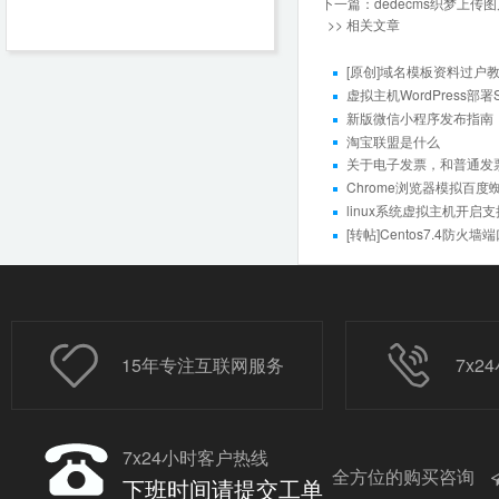
下一篇：
dedecms织梦上传图片失败
>> 相关文章
[原创]域名模板资料过户
虚拟主机WordPress部
新版微信小程序发布指南
淘宝联盟是什么
关于电子发票，和普通发
Chrome浏览器模拟百度
linux系统虚拟主机开启支持S
[转帖]Centos7.4防火
15年专注互联网服务
7x
7x24小时客户热线
全方位的购买咨询
下班时间请提交工单