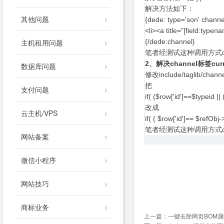
解决方法如下：
其他问题
{dede: type='son' channe
<li><a title="[field:typen
主机租用问题
{/dede:channel}
笔者经测试这种调用方式cu
2、解决channel标签cu
数据库问题
修改include/taglib/channe
把
支付问题
if( ($row['id']==$typeid |
改成
云主机/VPS
if( ( $row['id']== $refObj
笔者经测试这种调用方式curr
网站备案
微信小程序
网站技巧
商标业务
上一篇：
一键去除网页BOM