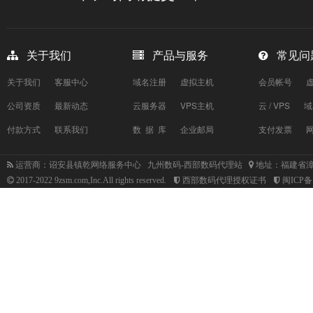
关于我们
产品与服务
常见问
关于我们
客服中心
域名注册
虚拟主机
会员帐号
公司资质
最新动态
云服务器
VPS主机
云 / VPS
域
付款方式
联系我们
数 据 库
企业邮局
支付发票
运营商：诏安县镇乾网络服务中心 九州数码-西部数码代理站
地址：福建省漳
2017-2022 9zsm.com,Inc.All rights reserved.
西部数码代理授权证书
闽ICP备1