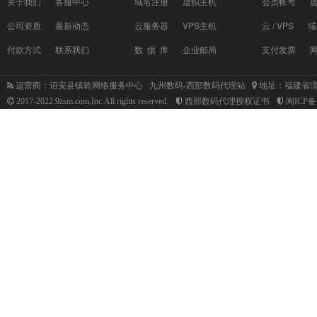
关于我们
客服中心
域名注册
虚拟主机
会员帐号
公司资质
最新动态
云服务器
VPS主机
云 / VPS
域
付款方式
联系我们
数 据 库
企业邮局
支付发票
运营商：诏安县镇乾网络服务中心 九州数码-西部数码代理站
地址：福建省漳
2017-2022 9zsm.com,Inc.All rights reserved.
西部数码代理授权证书
闽ICP备1