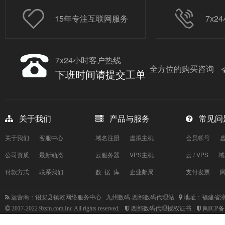
15年专注互联网服务
7x
7x24小时客户热线
全方位的购买咨询
下班时间请提交工单
关于我们
产品与服务
常见问
关于我们
客服中心
域名注册
虚拟主机
会员帐号
公司资质
最新动态
云服务器
VPS主机
云 / VPS
域
付款方式
联系我们
数 据 库
企业邮局
支付发票
运营商：诏安县镇乾网络服务中心 九州数码-西部数码代理站
地址：福建省漳
2017-2022 9zsm.com,Inc.All rights reserved.
西部数码代理授权证书
闽ICP备1