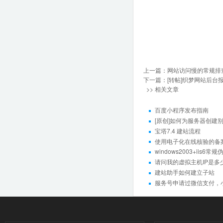
上一篇：
网站访问慢的常规排
下一篇：
[转帖]织梦网站后台
>> 相关文章
百度小程序发布指南
[原创]如何为服务器创建
宝塔7.4 建站流程
使用电子化在线核验的备案
windows2003+ii
请问我的虚拟主机IP是多
建站助手如何建立子站
服务号申请过微信支付，