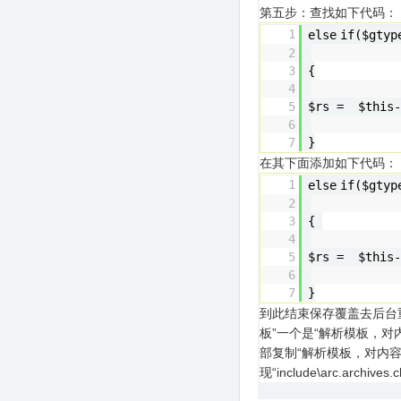
第五步：查找如下代码：
1
else
if
($gtyp
2
3
{
4
5
$rs = $this-
6
7
}
在其下面添加如下代码：
1
else
if
($gtyp
2
3
{
4
5
$rs = $this-
6
7
}
到此结束保存覆盖去后台
板”一个是“解析模板，对
部复制“解析模板，对内
现“include\arc.ar