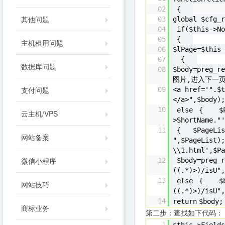
02
{
其他问题
03
global $cfg
04
if
($this->N
05
{
主机租用问题
06
$lPage=$thi
07
{
数据库问题
08
$body=preg_re
图片,进入下一页<
支付问题
09
<a href=
'".$t
</a>",$bo
10
else
{ $Pa
云主机/VPS
>ShortName.
"'
11
{ $PageList
网站备案
"
,$PageList)
\\1.html'
,$P
微信小程序
12
$body=preg_r
((.*)>)/isU"
13
else
{ $bo
网站技巧
((.*)>)/isU"
14
return
$bod
商标业务
第二步：查找如下代码：