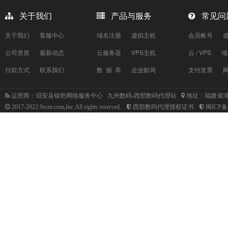
关于我们
产品与服务
常见问
关于我们
客服中心
域名注册
虚拟主机
会员帐号
公司资质
最新动态
云服务器
VPS主机
云 / VPS
域
付款方式
联系我们
数 据 库
企业邮局
支付发票
运营商：诏安县镇乾网络服务中心 九州数码-西部数码代理站
地址：福建省漳
2017-2022 9zsm.com,Inc.All rights reserved.
西部数码代理授权证书
闽ICP备1