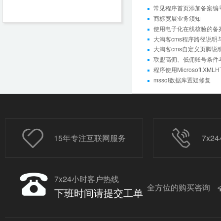
常见程序首页添加备案编
商标宽展业务须知
使用电子化在线核验的备案
大淘客cms程序路径说明
大淘客cms自定义页脚说
联盟高佣、低佣账号条件
程序使用Microsoft.XM
mssql数据库置疑修复
15年专注互联网服务
7x
7x24小时客户热线
全方位的购买咨询
下班时间请提交工单