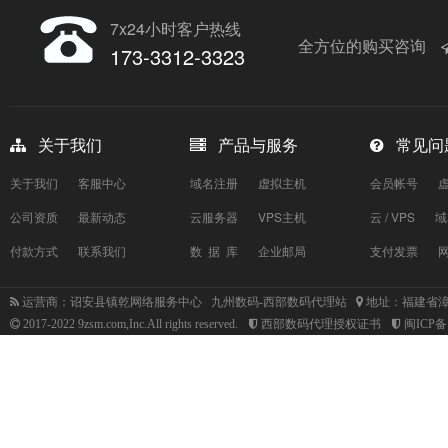
7x24小时客户热线
全方位的购买咨询
173-3312-3323
关于我们
产品与服务
常见问
关于我们
客服中心
域名注册
虚拟主机
会员帐号
公司资质
最新动态
云服务器
VPS主机
云 / VPS
域
付款方式
联系我们
数 据 库
企业邮局
支付发票
运营商：诏安县镇乾网络服务中心 九州数码-西部数码代理站
地址：福建省漳
2017-2022 9zsm.com,Inc.All rights reserved.
西部数码代理授权证书
闽ICP备1