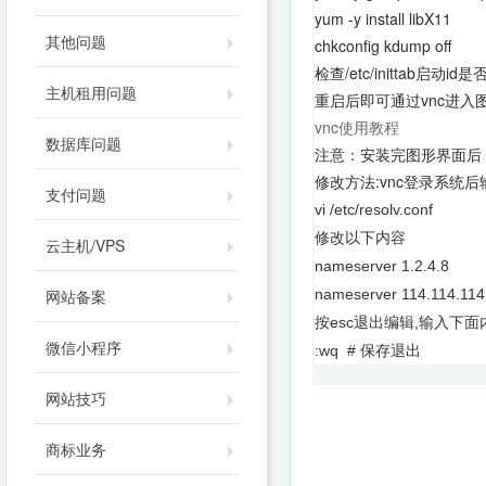
yum -y install libX11
其他问题
chkconfig kdump off
检查/etc/inittab启动id是
主机租用问题
重启后即可通过vnc进入
vnc使用教程
数据库问题
注意：安装完图形界面后，dn
修改方法:vnc登录系统后
支付问题
vi /etc/resolv.conf
修改以下内容
云主机/VPS
nameserver 1.2.4.8
网站备案
nameserver 114.114.11
按esc退出编辑,输入下面
微信小程序
:wq # 保存退出
网站技巧
商标业务