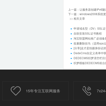
上一篇：
让服务器创建IPv6
下一篇：
windows2008
>> 相关文章
申请域名型（DV）SSL
自助安装SSL证书教程
淘宝联盟网站推广必须备
批量删除挂马（适用vps
[分享]这才是拍摄身份证
DedeCms自定义表单
DEDECMS织梦清空栏目
织梦模板DEDECMS前
15年专注互联网服务
7x