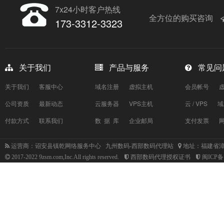
7x24小时客户热线
全方位的购买咨询
173-3312-3323
关于我们
产品与服务
常见问
关于我们
客服中心
域名注册
虚拟主机
会员帐号
公司资质
最新动态
云服务器
VPS主机
云 / VPS
域
付款方式
联系我们
数 据 库
企业邮局
支付发票
运营商：诏安县镇乾网络服务中心 九州数码-西部数码代理站
地址：福建省漳
2017-2022 9zsm.com,Inc.All rights reserved.
西部数码代理授权证书
闽ICP备1