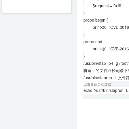
$request = 0xfff
}
probe begin {
printk(0, "CVE-2016-5
}
probe end {
printk(0, "CVE-2016-5
}
/usr/bin/stap -p4 -g /ro
将返回的文件路径记录下
/usr/bin/staprun -L 文
设置开启自动加载
echo "/usr/bin/staprun 