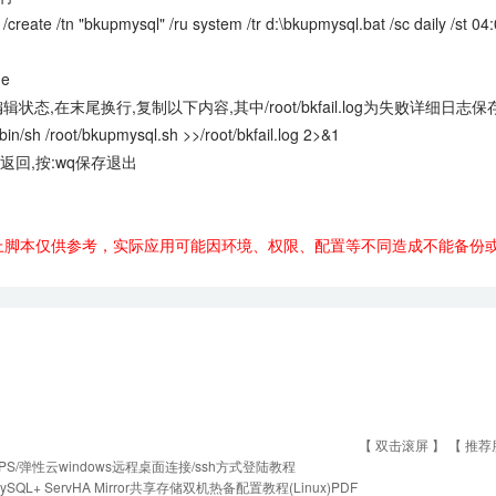
/create /tn "bkupmysql" /ru system /tr d:\bkupmysql.bat /sc daily /st 04
-e
辑状态,在末尾换行,复制以下内容,其中/root/bkfail.log为失败详细日志
 /bin/sh /root/bkupmysql.sh >>/root/bkfail.log 2>&1
键返回,按:wq保存退出
上脚本仅供参考，实际应用可能因环境、权限、配置等不同造成不能备份
【 双击滚屏 】 【
推荐
PS/弹性云windows远程桌面连接/ssh方式登陆教程
ySQL+ ServHA Mirror共享存储双机热备配置教程(Linux)PDF