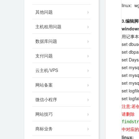
linux: 
其他问题
3.编辑
主机租用问题
window
用记事本打
数据库问题
set 
set 
支付问题
set 
set m
云主机/VPS
set mys
set mys
网站备案
set l
set l
微信小程序
注意:若创建
网站技巧
请删除
findstr
商标业务
中对应的
linux: