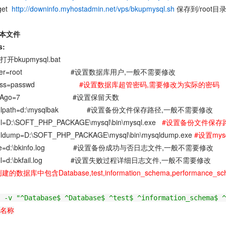
wget
http://downinfo.myhostadmin.net/vps/bkupmysql.sh
保存到/root目
脚本文件
s:
开bkupmysql.bat
dbuser=root #设置数据库用户,一般不需要修改
dbpass=passwd
#设置数据库超管密码,需要修改为实际的密码
DaysAgo=7 #设置保留天数
ysqlpath=d:\mysqlbak #设置备份文件保存路径,一般不需要修改
ql=D:\SOFT_PHP_PACKAGE\mysql\bin\mysql.exe
#设置备份文件保存路
qldump=D:\SOFT_PHP_PACKAGE\mysql\bin\mysqldump.exe
#设置my
ogfile=d:\bkinfo.log #设置备份成功与否日志文件,一般不需要修改
ogfail=d:\bkfail.log #设置失败过程详细日志文件,一般不需要修改
的数据库中包含Database,test,information_schema,performance_sc
 -v "
^Database$ ^Database$ ^test$ ^information_schema$ ^
名称