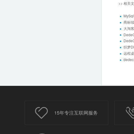
>> 相关
MyS
商标
大淘客
Ded
Ded
织梦DED
远程桌
ded
15年专注互联网服务