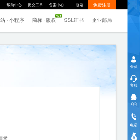
免费注册
款
帮助中心
提交工单
备案中心
登录
站 · 小程序
商标 · 版权
SSL证书
企业邮局
会员
客服
QQ
电话
目录