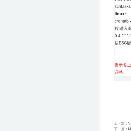
schtasks 
linux:
crontab 
按i进入编
0 4 * * *
按ESC
提示:以
调整。
上一篇：
V
下一篇：
M