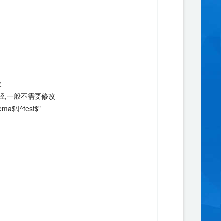
改
行文件路径,一般不需要修改
ema$\|^test$"