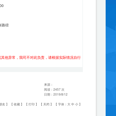
:00
保存路径
或其他异常，我司不对此负责，请根据实际情况自行
来源：
阅读：
2457
次
日期：
2019/8/12
朋友
】 【
收藏
】 【
打印
】 【
关闭
】 【 字体：
大
中
小
】