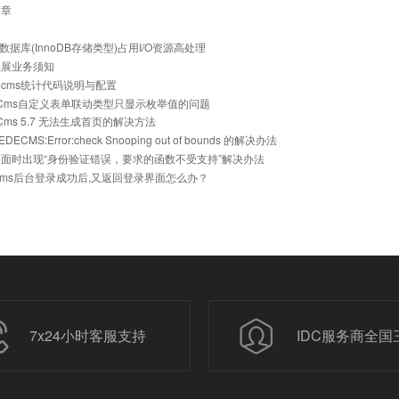
文章
ql数据库(InnoDB存储类型)占用I/O资源高处理
续展业务须知
cms统计代码说明与配置
eCms自定义表单联动类型只显示枚举值的问题
eCms 5.7 无法生成首页的解决方法
ECMS:Error:check Snooping out of bounds 的解决办法
面时出现“身份验证错误，要求的函数不受支持”解决办法
ecms后台登录成功后,又返回登录界面怎么办？
7x24小时客服支持
IDC服务商全国