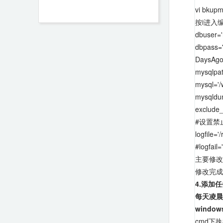
vi bkupm
按i进入
dbus
dbpa
Day
mysql
mysql=
mysqld
exclude
#设置禁
logfi
#logf
主要修改
修改完成
4.添加
每天凌晨
window
cmd下