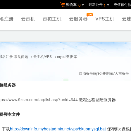
购物车
最新公告
充值预付
0
1
名注册
云虚机
虚拟主机
云服务器
VPS主机
云建
域名注册-常见问题
→
云主机/VPS
→ mysql数据库
自动备份mysql并删除7天前备份
连接服务器
tps://www.9zsm.com/faq/list.asp?unid=644
教程远程登陆服务器
备份脚本文件
s: 下载
http://downinfo.myhostadmin.net/vps/bkupmysql.bat
保存到d盘根