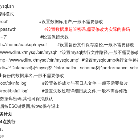
ysql.sh
编辑模式
er='root' #设置数据库用户,一般不需要修改
ss='passwd'
#设置数据库超管密码,需要修改为实际的密码
sAgo='7' #设置保留天数
path='/home/backup/mysql' #设置备份文件保存路径,一般不需要修改
'/www/wdlinux/mysql/bin/mysql' #设置mysql执行文件路径,一般不需要修
ump='/www/wdlinux/mysql/bin/mysqldump' #设置mysqldump执
_db="^Database$\|^mysql$\|^information_schema$\|^performance_sch
止备份的数据库名,一般不需要修改
le='/root/bkinfo.log' #设置备份成功与否日志文件,一般不需要修改
ail='/root/bkfail.log' #设置失败过程详细日志文件,一般不需要修改
数据库密码,其他可保持默认
后按ESC键返回,按:wq保存退出
任务计划
4点执行
s:
执行