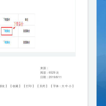
来源：
阅读：
6529
次
日期：
2019/8/11
朋友
】 【
收藏
】 【
打印
】 【
关闭
】 【 字体：
大
中
小
】