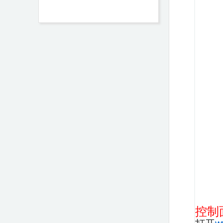
控制
打开
w