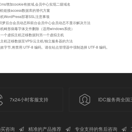
eCms增加cookie有效域,会员中心实现二级域名
a主机链接access数据库的替代方案
机WordPress部署SSL注意事项
]织梦后台会员动态和前台会员中心会员动态不显示解决方法
机畸形病毒字体文件删除（适用windows系统）
从一个虚拟主机迁移数据到另一个虚拟主机
主机迁移数据至VPS/云主机/独立服务器的方法
效字节,将禁用 UTF-8 编码。请在站点管理器中强制选择 UTF-8 编码。
7x24小时客服支持
IDC服务商全国
买咨询
精准的产品推荐
专业支持的售后咨询