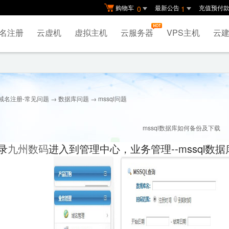
购物车
最新公告
充值预付
0
1
名注册
云虚机
虚拟主机
云服务器
VPS主机
云建
域名注册-常见问题
→
数据库问题
→ mssql问题
mssql数据库如何备份及下载
录
九州数码
进入到管理中心，业务管理--mssql