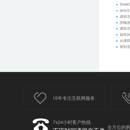
Ded
jav
虚拟主
[转帖
虚拟主
如何
从虚拟
收到无
15年专注互联网服务
7x24小时客户热线
全方位的购