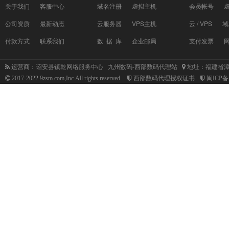
关于我们
客服中心
域名注册
虚拟主机
会员帐号
公司资质
最新动态
云服务器
VPS主机
云 / VPS
域
付款方式
联系我们
数 据 库
企业邮局
支付发票
运营商：诏安县镇乾网络服务中心 九州数码-西部数码代理站
地址：福建省漳
2017-2022 9zsm.com,Inc.All rights reserved.
西部数码代理授权证书
闽ICP备1