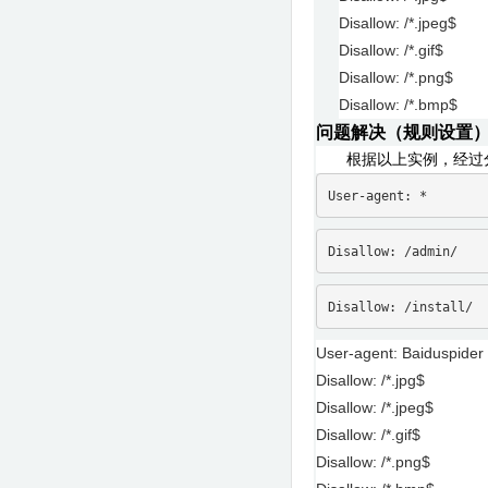
Disallow: /*.jpeg$
Disallow: /*.gif$
Disallow: /*.png$
Disallow: /*.bmp$
问题解决（规则设置
根据以上实例，经过
User-agent: *
Disallow: /admin/
Disallow: /install/
User-agent: Baiduspider
Disallow: /*.jpg$
Disallow: /*.jpeg$
Disallow: /*.gif$
Disallow: /*.png$