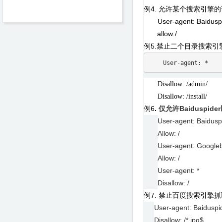
4.
例
允许某个搜索引擎
User-agent: Baidusp
allow:/
5.
例
禁止二个目录搜索引
    User-agent: *
Disallow: /admin/
Disallow: /install/
6
.
Baiduspider
例
仅允许
User-agent: Baidusp
Allow: /
User-agent: Google
Allow: /
User-agent: *
Disallow: /
7.
例
禁止百度搜索引擎抓
User-agent: Baiduspi
Disallow: /*.jpg$