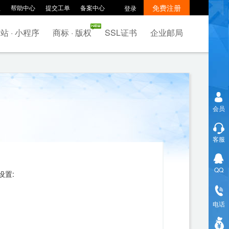
免费注册
款
帮助中心
提交工单
备案中心
登录
站 · 小程序
商标 · 版权
SSL证书
企业邮局
会员
客服
QQ
设置:
电话