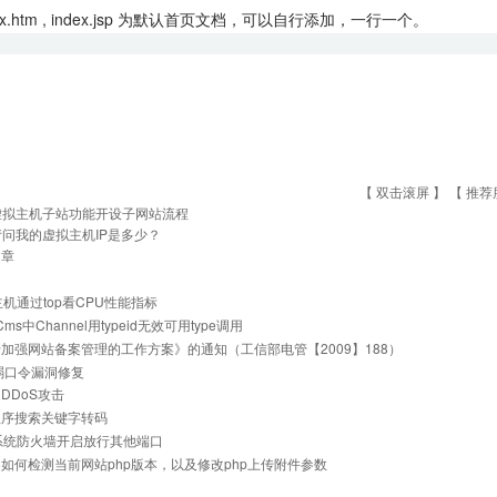
ex.htm , index.jsp 为默认首页文档，可以自行添加，一行一个。
【 双击滚屏 】 【
推荐
虚拟主机子站功能开设子网站流程
请问我的虚拟主机IP是多少？
文章
ux主机通过top看CPU性能指标
Cms中Channel用typeid无效可用type调用
加强网站备案管理的工作方案》的通知（工信部电管【2009】188）
is弱口令漏洞修复
DDoS攻击
程序搜索关键字转码
ux系统防火墙开启放行其他端口
如何检测当前网站php版本，以及修改php上传附件参数