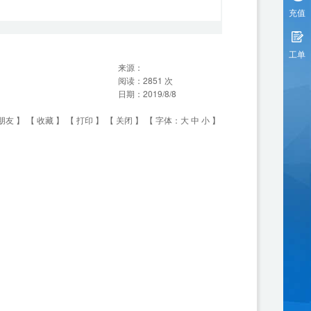
充值
工单
来源：
阅读：
2851
次
日期：
2019/8/8
朋友
】 【
收藏
】 【
打印
】 【
关闭
】 【 字体：
大
中
小
】