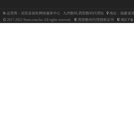
运营商：诏安县镇乾网络服务中心 九州数码-西部数码代理站
地址：福建省漳
2017-2022 9zsm.com,Inc.All rights reserved.
西部数码代理授权证书
闽ICP备1