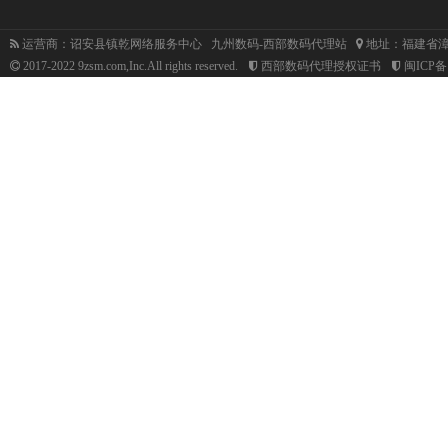
运营商：诏安县镇乾网络服务中心 九州数码-西部数码代理站
地址：福建省漳
2017-2022 9zsm.com,Inc.All rights reserved.
西部数码代理授权证书
闽ICP备1