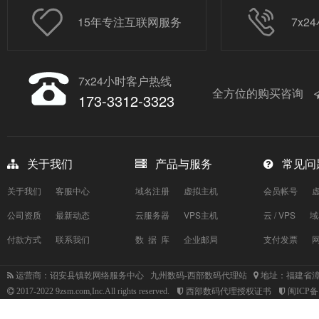
15年专注互联网服务
7x
7x24小时客户热线
全方位的购买咨询
173-3312-3323
关于我们
产品与服务
常见问
关于我们
客服中心
域名注册
虚拟主机
会员帐号
公司资质
最新动态
云服务器
VPS主机
云 / VPS
域
付款方式
联系我们
数 据 库
企业邮局
支付发票
运营商：诏安县镇乾网络服务中心 九州数码-西部数码代理站
地址：福建省漳
2017-2022 9zsm.com,Inc.All rights reserved.
西部数码代理授权证书
闽ICP备1