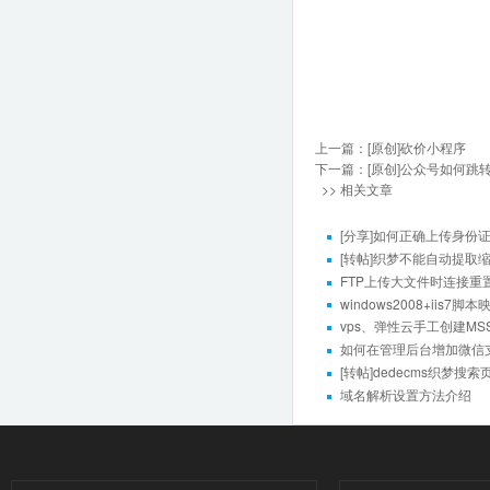
上一篇：
[原创]砍价小程序
下一篇：
[原创]公众号如何跳
>> 相关文章
[分享]如何正确上传身份
[转帖]织梦不能自动提取
FTP上传大文件时连接
windows2008+iis7脚
vps、弹性云手工创建MSSQ
如何在管理后台增加微信
[转帖]dedecms织梦
域名解析设置方法介绍