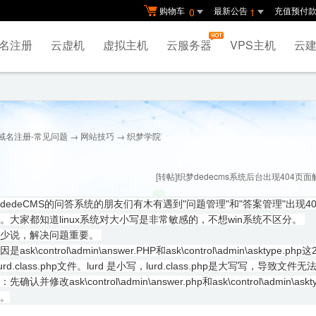
购物车
最新公告
充值预付
0
1
名注册
云虚机
虚拟主机
云服务器
VPS主机
云建
域名注册-常见问题
→
网站技巧
→ 织梦学院
[转帖]织梦dedecms系统后台出现404页
dedeCMS的问答系统的朋友们有木有遇到"问题管理"和"答案管理"出现4
。大家都知道linux系统对大小写是非常敏感的，不想win系统不区分。
话少说，解决问题重要。
sk\control\admin\answer.PHP和ask\control\admin\asktype.ph
e/lurd.class.php文件。lurd 是小写，lurd.class.php是大写写，导致文
确认并修改ask\control\admin\answer.php和ask\control\admin\askt
。