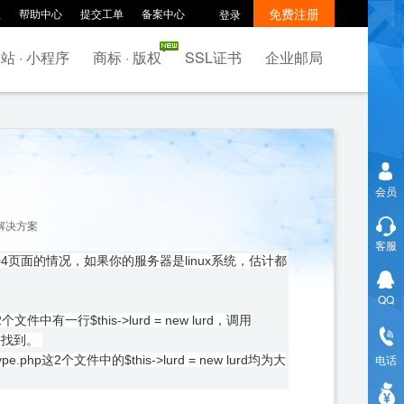
免费注册
款
帮助中心
提交工单
备案中心
登录
站 · 小程序
商标 · 版权
SSL证书
企业邮局
会员
面解决方案
客服
04页面的情况，如果你的服务器是linux系统，估计都
QQ
p这2个文件中有一行$this->lurd = new lurd，调用
件无法找到。
电话
ype.php这2个文件中的$this->lurd = new lurd均为大