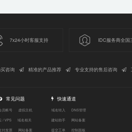
7x24小时客服支持
IDC服务商全国
买咨询
精准的产品推荐
专业支持的售后咨询
常见问题
快速通道
会员帐号
虚拟主机
域名转入
DNS管理
云 / VPS
域名相关
建站助手
网站备案
支付发票
网站备案
提交工单
控制面板