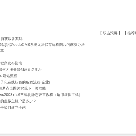
【 双击滚屏 】 【
推荐
如何获取备案码
[转帖]织梦dedeCMS系统无法保存远程图片的解决办法
文章
小程序发布指南
]如何为服务器创建别名地址
.4 建站流程
子化在线核验的备案流程(企业)
]织梦点击图片实现下一页功能
dows2003+iis6常规伪静态设置教程（适用虚拟主机）
的虚拟主机IP是多少？
助手如何建立子站