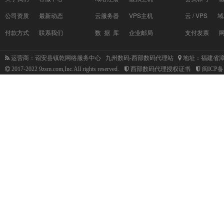
公司资质
最新动态
云服务器
VPS主机
云 / VPS
域
付款方式
联系我们
数 据 库
企业邮局
支付发票
运营商：诏安县镇乾网络服务中心 九州数码-西部数码代理站
地址：福建省漳
2017-2022 9zsm.com,Inc.All rights reserved.
西部数码代理授权证书
闽ICP备1