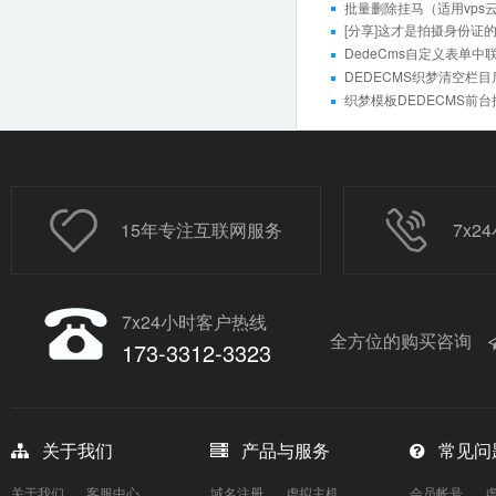
批量删除挂马（适用vps
[分享]这才是拍摄身份证
DedeCms自定义表单
DEDECMS织梦清空栏目
织梦模板DEDECMS前
15年专注互联网服务
7x
7x24小时客户热线
全方位的购买咨询
173-3312-3323
关于我们
产品与服务
常见问
关于我们
客服中心
域名注册
虚拟主机
会员帐号