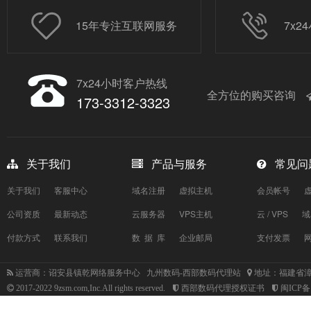
15年专注互联网服务
7x
7x24小时客户热线
全方位的购买咨询
173-3312-3323
关于我们
产品与服务
常见问
关于我们
客服中心
域名注册
虚拟主机
会员帐号
公司资质
最新动态
云服务器
VPS主机
云 / VPS
域
付款方式
联系我们
数 据 库
企业邮局
支付发票
运营商：诏安县镇乾网络服务中心 九州数码-西部数码代理站
地址：福建省漳
2017-2022 9zsm.com,Inc.All rights reserved.
西部数码代理授权证书
闽ICP备1