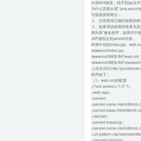
出现404错误，找不到jsp文
为什么页面出现” java.security.A
可能原因有两点：
１、没有获得正确的权限的情
２、如果系统权限经检查无误后
限列表”修改程序，如果仍不
JSP虚拟主机servlet示例.
样例中包括index.jsp、web
/wwwroot/index.jsp
/wwwroot/WEB-INF/web.xml
/wwwroot/WEB-INF/classes/H
上传后访问
http://yourdomain
程序如下：
（1）web.xml的配置
<?xml version="1.0" ?>
<web-app>
<servlet>
<servlet-name>HelloWorld</
<servlet-class>HelloWorld</s
</servlet>
<servlet-mapping>
<servlet-name>HelloWorld</
<url-pattern>/servlet/HelloWo
</servlet-mapping>