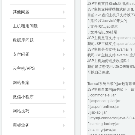
JSP主机支持Struts应用,但
JSP主机支持哪些格式的URL
其他问题
目前java虚拟主机只支持以下
 路径以“/servlet/”开头的
主机租用问题
 文件名以.jsp结尾
 文件名以.do结尾
JSP主机是否支持jspsmart
数据库问题
我司JSP主机支持jspsmart.up
JSP主机是否支持javamail？
支付问题
我司JSP主机支持javamail
JSP主机如何链接数据库？
我们建议您使用JDBC来链
云主机/VPS
可以自己创建。
网站备案
Tomcat系统自带的jar包有哪
JSP主机自带的jar包如下
 commons-el.jar
微信小程序
 jasper-compiler.jar
 jasper-runtime.jar
网站技巧
 jsp-api.jar
 mysql-connector-java-5.0.4-
 naming-factory.jar
商标业务
 naming-java.jar
 naming-resources.jar