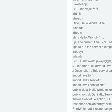
</web-app>
（2）index.jsp文件
<html>
<head>
<title>Hello World!</title>
</head>
<body>
<h1>Hello, World!</h1>
<p>The current time : <%= ne
<p>To run the servlet exampl
</body>
</html>
（3）HelloWorld.java源文
// Filename : HelloWorld.java
// Description : This servlet s
import java.io.*;
import javax.servlet.*;
import javax.servlet.http.*;
public class HelloWorld exten
public void doGet ( HttpServ
throws ServletException, IOE
response.setContentType("tex
PrintWriter out = response.get