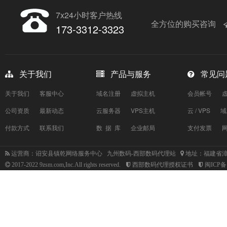
7x24小时客户热线
全方位的购买咨询
173-3312-3323
关于我们
产品与服务
常见问
关于我们
客服中心
域名注册
虚拟主机
会员帐号
公司资质
最新动态
云服务器
VPS主机
云 / VPS
域
付款方式
联系我们
数 据 库
企业邮局
支付发票
运营商：诏安县镇乾网络服务中心 九州数码-西部数码代理站
地址：福建省漳
2017-2022 9zsm.com,Inc.All rights reserved.
西部数码代理授权证书
闽ICP备1