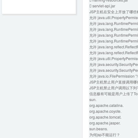
 servlet-api.jar
JSP主机在安全上开放了哪些
允许 java.util.PropertyPermiss
允许 java.lang.RuntimePermis
允许 java.lang.RuntimePermis
允许 java.lang.RuntimePermis
允许 java.lang.RuntimePermi
允许 java.lang.reflect.Reflec
允许 java.lang.reflect.Reflect
允许 java.util.PropertyPermissi
允许 java.security.SecurityPe
允许 java.security.SecurityPe
允许 java.io.FilePermission
JSP主机禁止用户直接调用哪
JSP主机禁止用户调用以下列
信息极有可能是用户上传了Tomca
sun.
org.apache.catalina.
org.apache.coyote.
org.apache.tomcat.
org.apache.jasper.
sun.beans.
为何jsp不能运行？