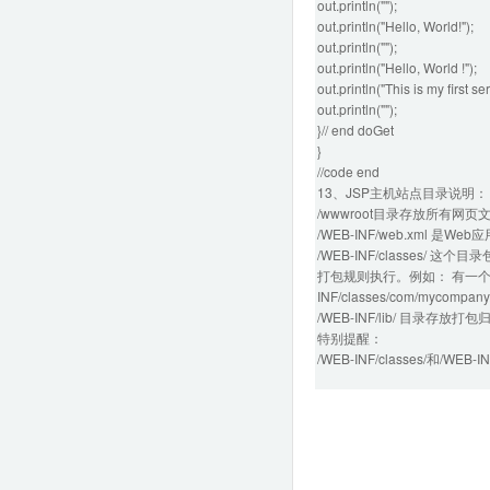
out.println("");
out.println("Hello, World!");
out.println("");
out.println("Hello, World !");
out.println("This is my first ser
out.println("");
}// end doGet
}
//code end
13、JSP主机站点目录说明：
/wwwroot目录存放所有网页文
/WEB-INF/web.xml
/WEB-INF/classes/ 这
打包规则执行。例如： 有一个类命名为
INF/classes/com/mycompany
/WEB-INF/lib/ 目录存
特别提醒：
/WEB-INF/classes