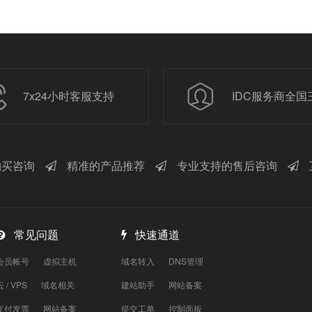
7x24小时客服支持
IDC服务商全国
买咨询
精准的产品推荐
专业支持的售后咨询
常见问题
快速通道
会员帐号
虚拟主机
域名转入
DNS管理
云 / VPS
域名相关
建站助手
网站备案
支付发票
网站备案
提交工单
控制面板