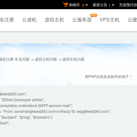
购物车
最新公告
充值预付
0
1
名注册
云虚机
虚拟主机
云服务器
VPS主机
云建
域名注册-常见问题
→
虚拟主机问题
→ 虚拟主机问题
用PHP在线发送邮件的例子！
g@west263.com";
 "ZDNet Developer article";
 completely understand SMTP servers now!";
= "From: sendmail@west263.com\r\nReply-To: wlg@west263.com";
, "$subject", "$msg", "$headers");
shed!";