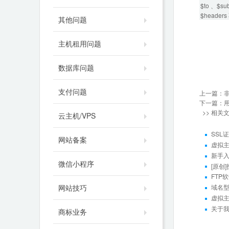
$to 、$
$head
其他问题
主机租用问题
数据库问题
支付问题
上一篇：
下一篇：
>> 相关
云主机/VPS
SSL
网站备案
虚拟
新手
微信小程序
[原创
FTP
网站技巧
域名型
虚拟
关于
商标业务