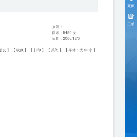
充值
工单
来源：
阅读：
5459
次
日期：
2006/12/6
朋友
】 【
收藏
】 【
打印
】 【
关闭
】 【 字体：
大
中
小
】