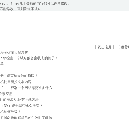
subject 、$msg几个参数的内容都可以任意修改。
ers 不能修改，否则发送不成功！
【 双击滚屏 】 【
推荐
非法关键词过滤程序
用asp检查一个域名的备案状态的例子！
文章
证书申请审核失败的原因？
主机批量替换文本内容
入门——部署一个网站需要准备什么
]投票应用
软件的安装及上传/下载方法
（DV）证书是否永久免费？
主机如何升级？
我司域名修改解析后的生效时间问题