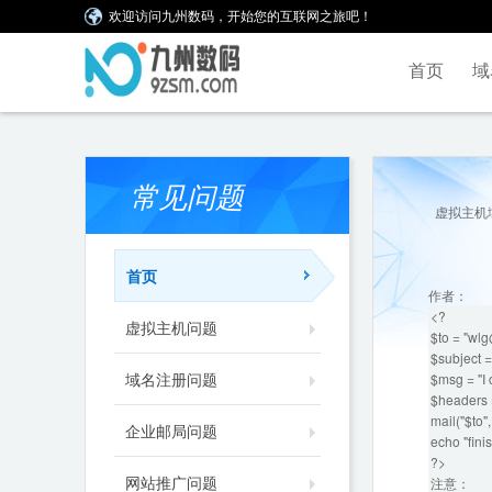
欢迎访问九州数码，开始您的互联网之旅吧！
首页
域
常见问题
虚拟主机
首页
作者：
<?
虚拟主机问题
$to = "wl
$subject =
域名注册问题
$msg = "I
$headers 
mail("$to"
企业邮局问题
echo "fini
?>
网站推广问题
注意：