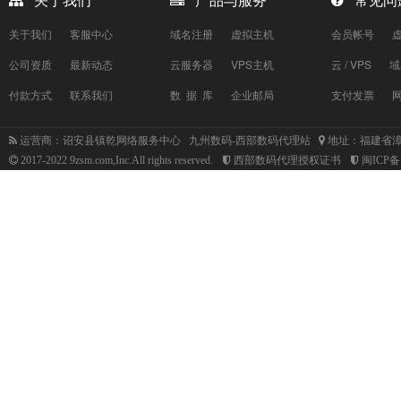
关于我们
产品与服务
常见问
关于我们
客服中心
域名注册
虚拟主机
会员帐号
公司资质
最新动态
云服务器
VPS主机
云 / VPS
域
付款方式
联系我们
数 据 库
企业邮局
支付发票
运营商：诏安县镇乾网络服务中心 九州数码-西部数码代理站
地址：福建省漳
2017-2022 9zsm.com,Inc.All rights reserved.
西部数码代理授权证书
闽ICP备1