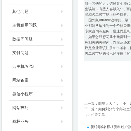
对于其他的人，选择某个能代表
生误解（有些人会敲入**，
其他问题
些域名二级市场上标价待售。
国外象Afternic这样
主机租用问题
业都能从这找到一个价格公道
专家咨询等服务，迅速而且相
如果您只想花几十元得到一个
数据库问题
务相关的关键词，然后从还未
议是企业应该注册com域名
支付问题
去二级市场购买已经注册了的
云主机/VPS
网站备案
微信小程序
上一篇：
邮箱太大了，可不可
网站技巧
下一篇：
如何划分每个邮箱空
>> 相关文章
商标业务
[原创]域名模板资料过户