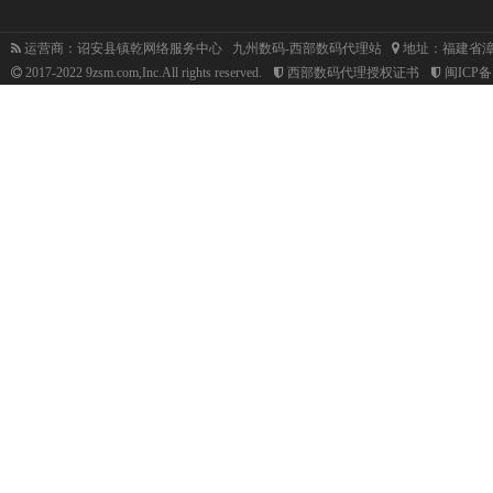
运营商：诏安县镇乾网络服务中心 九州数码-西部数码代理站
地址：福建省漳
2017-2022 9zsm.com,Inc.All rights reserved.
西部数码代理授权证书
闽ICP备1