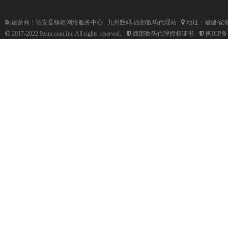
运营商：诏安县镇乾网络服务中心 九州数码-西部数码代理站
地址：福建省漳
2017-2022 9zsm.com,Inc.All rights reserved.
西部数码代理授权证书
闽ICP备1