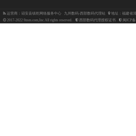
运营商：诏安县镇乾网络服务中心 九州数码-西部数码代理站
地址：福建省漳
2017-2022 9zsm.com,Inc.All rights reserved.
西部数码代理授权证书
闽ICP备1