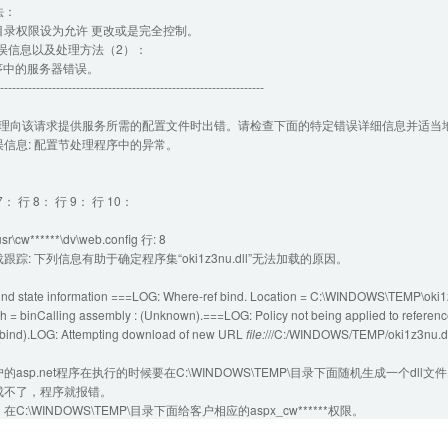
法：
目录权限设为允许 更改或是完全控制。
et错误信息以及处理方法（2）：
程序中的服务器错误。
------------------------------------------------------------------
在处理向该请求提供服务所需的配置文件时出错。请检查下面的特定错误详细信息并适当
信息: 配置节处理程序中的异常。
7： 行 8： 行 9： 行 10：
sr\cw******\dv\web.config 行: 8
跟踪: 下列信息有助于确定程序集“oki1z3nu.dll”无法加载的原因。
ind state information ===LOG: Where-ref bind. Location = C:\WINDOWS\TEMP\oki
h = binCalling assembly : (Unknown).===LOG: Policy not being applied to reference a
bind).LOG: Attempting download of new URL
file:
///C:/WINDOWS/TEMP/oki1z3nu.dl
asp.net程序在执行的时候要在C:\WINDOWS\TEMP\目录下面随机生成一个dll文件
成不了，程序就报错。
C:\WINDOWS\TEMP\目录下面给客户相应的aspx_cw******权限。