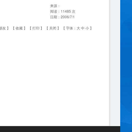
来源：
阅读：
11485
次
日期：
2006/7/1
朋友
】 【
收藏
】 【
打印
】 【
关闭
】 【 字体：
大
中
小
】