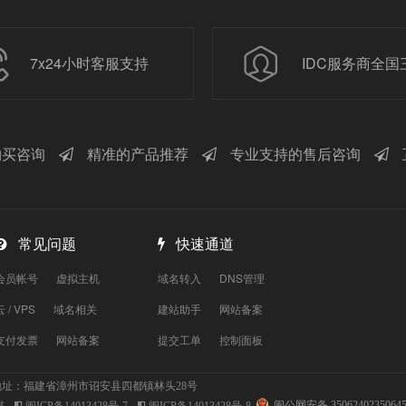
7x24小时客服支持
IDC服务商全国
买咨询
精准的产品推荐
专业支持的售后咨询
常见问题
快速通道
会员帐号
虚拟主机
域名转入
DNS管理
云 / VPS
域名相关
建站助手
网站备案
支付发票
网站备案
提交工单
控制面板
址：福建省漳州市诏安县四都镇林头28号
闽公网安备 3506240235064