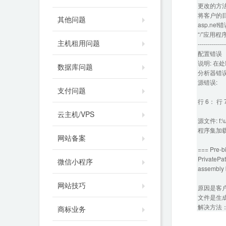
更改的方
将客户的
其他问题
asp.n
“/”应用
主机租用问题
--------------
配置错误
说明: 
数据库问题
分析器错误
源错误:
支付问题
行 6： 行 
云主机/VPS
源文件: f:\u
程序集加载
网站备案
=== Pre-b
PrivatePat
微信小程序
assembly 
网站技巧
原因是客户的
文件是生
解决方法：在
商标业务