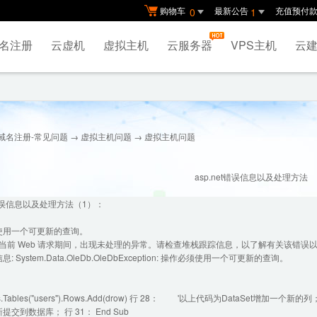
购物车
最新公告
充值预付
0
1
名注册
云虚机
虚拟主机
云服务器
VPS主机
云建
域名注册-常见问题
→
虚拟主机问题
→ 虚拟主机问题
asp.net错误信息以及处理方法
et错误信息以及处理方法（1）：
使用一个可更新的查询。
执行当前 Web 请求期间，出现未处理的异常。请检查堆栈跟踪信息，以了解有关该错
: System.Data.OleDb.OleDbException: 操作必须使用一个可更新的查询。
s.Tables("users").Rows.Add(drow) 行 28： '以上代码为DataSet增加一个新的列； 行 
交到数据库； 行 31： End Sub