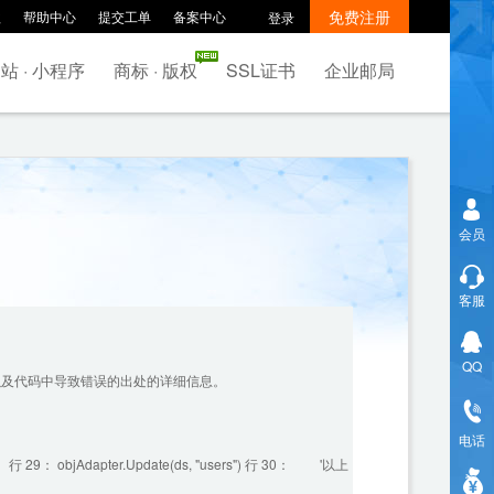
免费注册
款
帮助中心
提交工单
备案中心
登录
站 · 小程序
商标 · 版权
SSL证书
企业邮局
会员
客服
QQ
误以及代码中导致错误的出处的详细信息。
电话
29： objAdapter.Update(ds, "users") 行 30： '以上