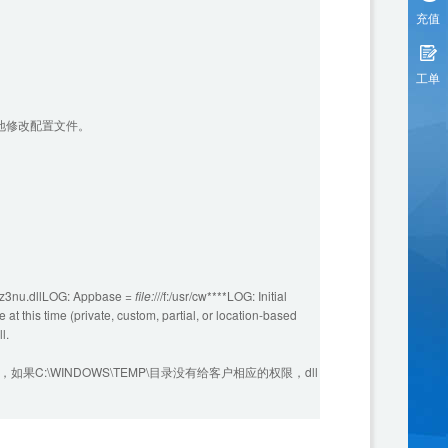
充值
工单
地修改配置文件。
1z3nu.dllLOG: Appbase =
file:
///f:/usr/cw****LOG: Initial
t this time (private, custom, partial, or location-based
l.
，如果C:\WINDOWS\TEMP\目录没有给客户相应的权限，dll