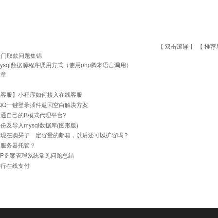
【 双击滚屏 】 【
推荐
上门取款问题集锦
Mysql数据源程序调用方式（使用php脚本语言调用）
文章
线客服】小程序如何接入在线客服
]QQ一键登录插件返回空白解决方案
通自己的B模式代理平台?
份及导入mysql数据库(图形版)
我现在购买了一定容量的邮箱，以后还可以扩容吗？
是服务器托管？
与IP备案管理系统常见问题总结
进行在线支付