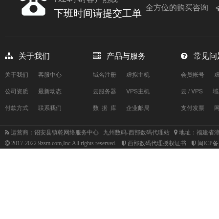
全方位的购买咨询
下班时间请提交工单
关于我们
产品与服务
常见问
关于我们
客服中心
域名注册
虚拟主机
会员帐号
公司资质
最新动态
云服务器
VPS主机
云 / VPS
域
付款方式
联系我们
数 据 库
企业邮局
支付发票
运营商：诏安县镇乾网络服务中心 九州数码-西部数码代理站
地址：福建省漳
2017-2022 9zsm.com,Inc.All rights reserved.
西部数码代理授权证书
闽ICP备1