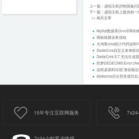
上一篇：
虚拟主机控制面板问
下一篇：
虚拟主机上提供的一
>> 相关文章
MySql数据库(InnoDB
商标续展业务须知
大淘客cms统计代码说明
DedeCms自定义表单
DedeCms 5.7 无法生
织梦DEDECMS:Error:che
远程桌面时出现“身份验
dedecms后台登录成功
15年专注互联网服务
7x
7x24小时客户热线