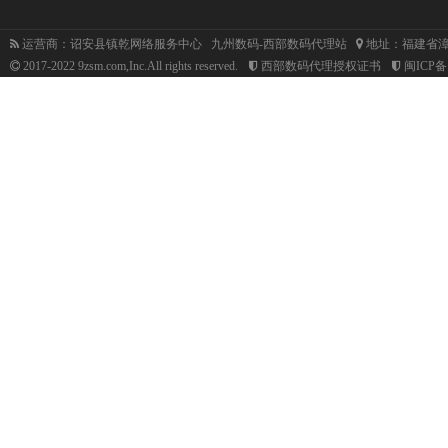
运营商：诏安县镇乾网络服务中心 九州数码-西部数码代理站
地址：福建省漳
2017-2022 9zsm.com,Inc.All rights reserved.
西部数码代理授权证书
闽ICP备1