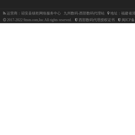
运营商：诏安县镇乾网络服务中心 九州数码-西部数码代理站
地址：福建省漳
2017-2022 9zsm.com,Inc.All rights reserved.
西部数码代理授权证书
闽ICP备1