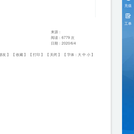
充值
工单
来源：
阅读：
6779
次
日期：
2020/6/4
朋友
】 【
收藏
】 【
打印
】 【
关闭
】 【 字体：
大
中
小
】