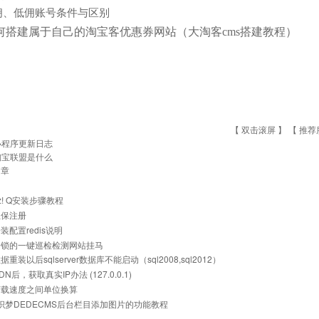
佣、低佣账号条件与区别
何搭建属于自己的淘宝客优惠券网站（大淘客cms搭建教程）
【 双击滚屏 】 【
推荐
小程序更新日志
淘宝联盟是什么
文章
uz! Q安装步骤教程
担保注册
装配置redis说明
云锁的一键巡检检测网站挂马
重装以后sqlserver数据库不能启动（sql2008,sql2012）
N后，获取真实IP办法 (127.0.0.1)
下载速度之间单位换算
]织梦DEDECMS后台栏目添加图片的功能教程