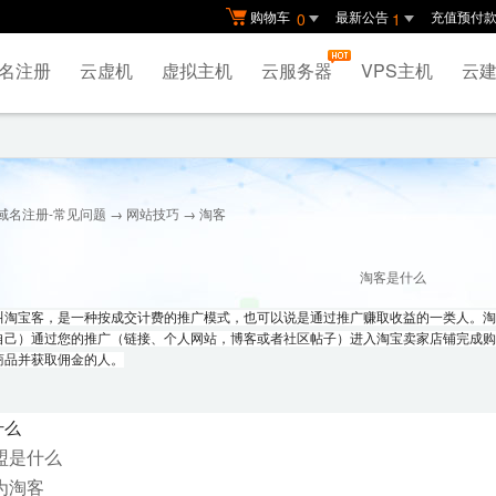
购物车
最新公告
充值预付
0
1
名注册
云虚机
虚拟主机
云服务器
VPS主机
云建
域名注册-常见问题
→
网站技巧
→ 淘客
淘客是什么
叫淘宝客，是一种按成交计费的推广模式，也可以说是通过推广赚取收益的一类人。淘
自己）通过您的推广（链接、个人网站，博客或者社区帖子）进入淘宝卖家店铺完成购
商品并获取佣金的人。
什么
盟是什么
为淘客