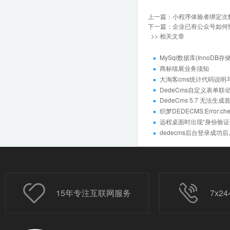
上一篇：
小程序体验者绑定次
下一篇：
企业已有公众号如何
>> 相关文章
MySql数据库(InnoDB
商标续展业务须知
大淘客cms统计代码说明
DedeCms自定义表单
DedeCms 5.7 无法生
织梦DEDECMS:Error:che
远程桌面时出现“身份验
dedecms后台登录成功
15年专注互联网服务
7x