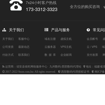
7x24小时客户热线
全方位的购买咨询
173-3312-3323
关于我们
产品与服务
常见问
关于我们
客服中心
域名注册
虚拟主机
会员帐号
公司资质
最新动态
云服务器
VPS主机
云 / VPS
域
付款方式
联系我们
数 据 库
企业邮局
支付发票
运营商：诏安县镇乾网络服务中心 九州数码-西部数码代理站
地址：福建省漳
2017-2022 9zsm.com,Inc.All rights reserved.
西部数码代理授权证书
闽ICP备1