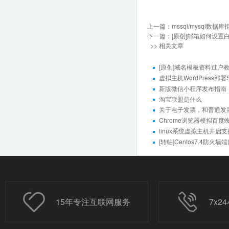
上一篇：
mssql/mysql
下一篇：
[原创]邮箱如何设
>> 相关文章
[原创]域名模板资料过户
虚拟主机WordPress部
新版微信小程序发布指南
淘宝联盟是什么
关于电子发票，和普通发
Chrome浏览器模拟百度
linux系统虚拟主机开启支持S
[转帖]Centos7.4防火
15年专注互联网服务
7x