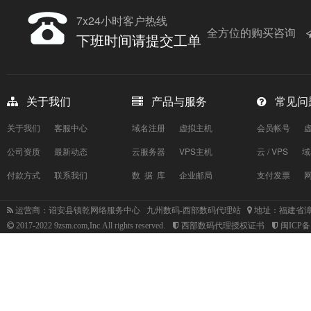
7x24小时客户热线
全方位的购买咨询
下班时间请提交工单
关于我们
产品与服务
常见问
关于我们
客服中心
域名注册
虚拟主机
会员帐号
公司资质
最新动态
云服务器
VPS主机
云 / VPS
域
付款方式
联系我们
数 据 库
企业邮局
支付发票
运营商：诏安县镇乾网络服务中心 九州数码-西部数码代理站
地址：福建省漳
2017-2022 9zsm.com,Inc.All rights reserved.
西部数码代理授权证书
闽ICP备1