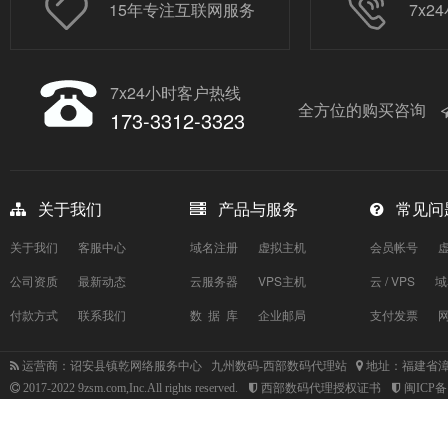
15年专注互联网服务
7x
7x24小时客户热线
全方位的购买咨询
173-3312-3323
关于我们
产品与服务
常见问
关于我们
客服中心
域名注册
虚拟主机
会员帐号
公司资质
最新动态
云服务器
VPS主机
云 / VPS
域
付款方式
联系我们
数 据 库
企业邮局
支付发票
运营商：诏安县镇乾网络服务中心 九州数码-西部数码代理站
地址：福建省漳
2017-2022 9zsm.com,Inc.All rights reserved.
西部数码代理授权证书
闽ICP备1