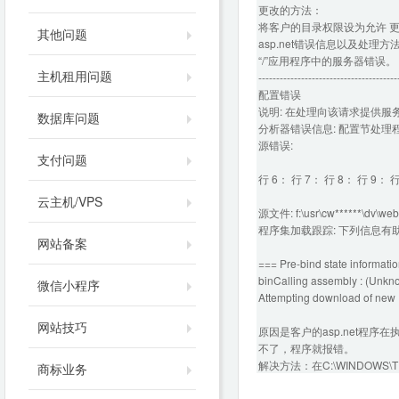
更改的方法：
将客户的目录权限设为允许 
其他问题
asp.net错误信息以及处理方
“/”应用程序中的服务器错误。
主机租用问题
---------------------------------------
配置错误
说明: 在处理向该请求提供
数据库问题
分析器错误信息: 配置节处理
源错误:
支付问题
行 6： 行 7： 行 8： 行 9： 
云主机/VPS
源文件: f:\usr\cw******\dv\web
程序集加载跟踪: 下列信息有助于
网站备案
=== Pre-bind state informa
binCalling assembly : (Unknow
微信小程序
Attempting download of ne
网站技巧
原因是客户的asp.net程序在
不了，程序就报错。
解决方法：在C:\WINDOWS\T
商标业务