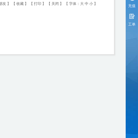
朋友
】 【
收藏
】 【
打印
】 【
关闭
】 【 字体：
大
中
小
】
充值
工单