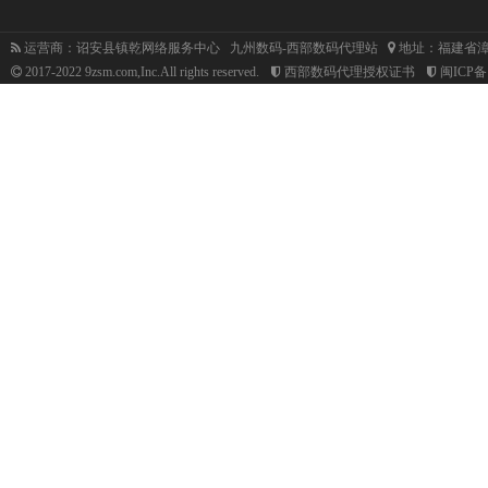
运营商：诏安县镇乾网络服务中心 九州数码-西部数码代理站
地址：福建省漳
2017-2022 9zsm.com,Inc.All rights reserved.
西部数码代理授权证书
闽ICP备1