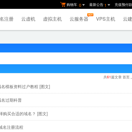
购物车
最新公告
充值预付
0
1
名注册
云虚机
虚拟主机
云服务器
VPS主机
云建
共
61
篇文章 首页
]域名模板资料过户教程
[图文]
]域名过期科普
择购买合适的域名？
[图文]
cn域名注册流程