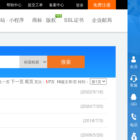
免费注册
款
帮助中心
提交工单
备案中心
登录
站 · 小程序
商标 · 版权
SSL证书
企业邮局
会员
下一页
尾页
 上一页
页次：
1
/7
页
10
篇文章/页 转到：
客服
(2022/5/18)
QQ
(2020/7/20)
(2018/7/3)
电话
(2008/5/26)