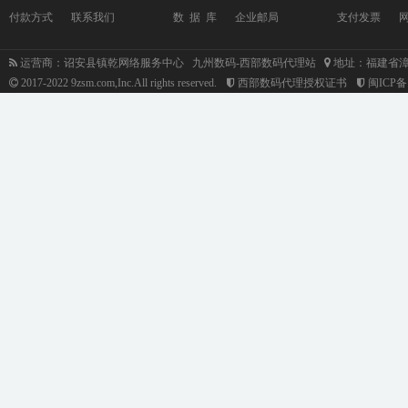
付款方式
联系我们
数 据 库
企业邮局
支付发票
运营商：诏安县镇乾网络服务中心 九州数码-西部数码代理站
地址：福建省漳
2017-2022 9zsm.com,Inc.All rights reserved.
西部数码代理授权证书
闽ICP备1