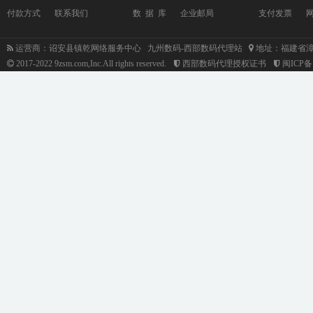
付款方式
联系我们
数 据 库
企业邮局
支付发票
运营商：诏安县镇乾网络服务中心 九州数码-西部数码代理站
地址：福建省漳
2017-2022 9zsm.com,Inc.All rights reserved.
西部数码代理授权证书
闽ICP备1